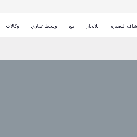
اف البصيرة
للایجار
بيع
وسيط عقاري
وكالات