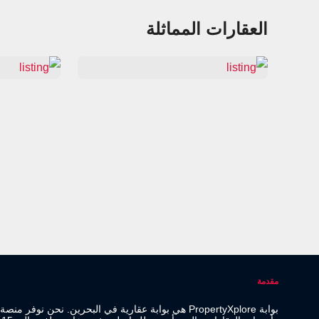
العقارات المماثلة
مقدمة
بوابة PropertyXplore هي بوابة عقارية في البحرين. نحن نو