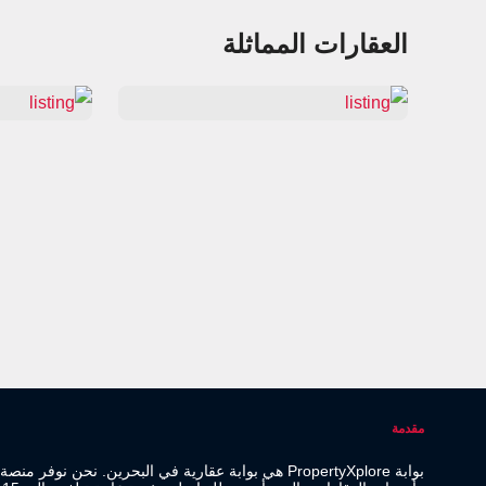
العقارات المماثلة
مقدمة
بوابة PropertyXplore هي بوابة عقارية في البحرين. نحن نو