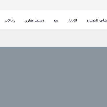
اف البصيرة
للایجار
بيع
وسيط عقاري
وكالات